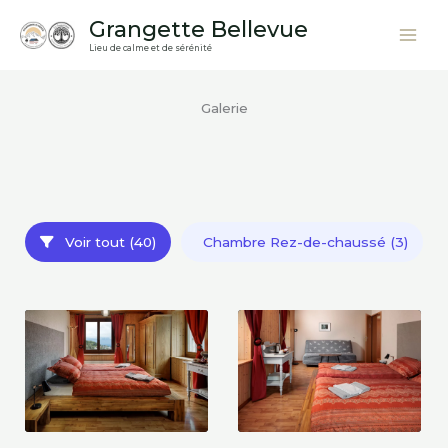
Aller
Grangette Bellevue
au
Lieu de calme et de sérénité
contenu
Galerie
Voir tout (40)
Chambre Rez-de-chaussé (3)