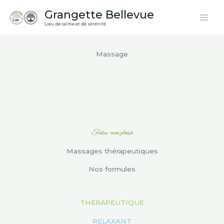
Aller
Grangette Bellevue
au
Lieu de calme et de sérénité
contenu
Massage
Faites-vous plaisir
Massages thérapeutiques
Nos formules
THÉRAPEUTIQUE
RELAXANT