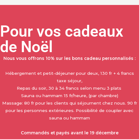
t
e
r
n
Pour vos cadeaux
a
t
de Noël
i
v
Nous vous offrons 10% sur les bons cadeau personnalisés :
e
:
Hébergement et petit-déjeuner pour deux, 130 fr + 4 francs
taxe séjour,
Repas du soir, 30 à 34 francs selon menu 3 plats
Sauna ou hammam 15 fr/heure, (par chambre)
Massage: 80 fr pour les clients qui séjournent chez nous. 90 fr
pour les personnes extérieures. Possibilité de coupler avec
sauna ou hammam
Commandés et payés avant le 19 décembre